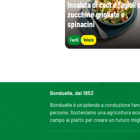
Insalata di ceci e fagioli 
zucchine grigliate e
spinacini
Facili
Veloce
Bonduelle, dal 1853
Bonduelle è un'azienda a conduzione famili
persone. Sosteniamo una agricoltura ecolo
campo al piatto per creare un futuro migl