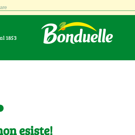
are
Dal 1853
.
on esiste!