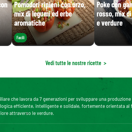
con
Pomodori ripieni con orzo,
Poke con gam
mix di legumi ed erbe
rosso, mix d
aromatiche
e verdure
Facili
Vedi tutte le nostre ricette
>
are che lavora da 7 generazioni per sviluppare una produzione agr
gica efficiente, intelligente e solidale, fortemente orientata al
iore attraverso le verdure.