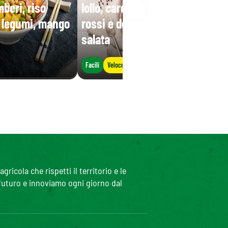
beri, riso
lollo, carote, mais, fagioli
i legumi, mango
rossi e decorata con ricotta
salata
Facili
Veloce
icola che rispetti il territorio e le
 futuro e innoviamo ogni giorno dal