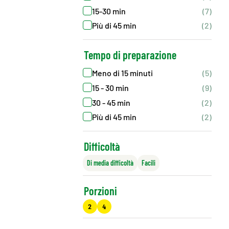
15-30 min
(7)
Più di 45 min
(2)
Tempo di preparazione
Meno di 15 minuti
(5)
15 - 30 min
(9)
30 - 45 min
(2)
Più di 45 min
(2)
Difficoltà
Di media difficoltà
Facili
Porzioni
2
4