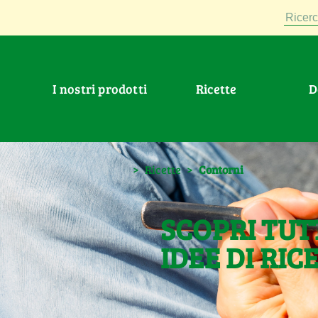
Ricerc
I nostri prodotti
Ricette
>
Ricette
>
Contorni
SCOPRI TUT
IDEE DI RIC