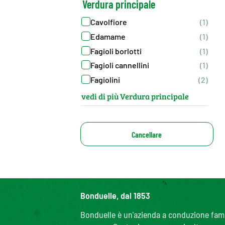
Verdura principale
Cavolfiore
(1)
Edamame
(1)
Fagioli borlotti
(1)
Fagioli cannellini
(1)
Fagiolini
(2)
vedi di più Verdura principale
Cancellare
Bonduelle, dal 1853
Bonduelle è un'azienda a conduzione famili