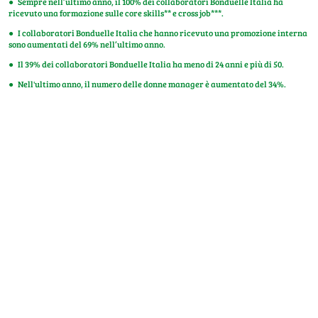
● Sempre nell’ultimo anno, il 100% dei collaboratori Bonduelle Italia ha
ricevuto una formazione sulle core skills** e cross job***.
● I collaboratori Bonduelle Italia che hanno ricevuto una promozione interna
sono aumentati del 69% nell’ultimo anno.
● Il 39% dei collaboratori Bonduelle Italia ha meno di 24 anni e più di 50.
● Nell'ultimo anno, il numero delle donne manager è aumentato del 34%.