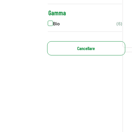
Gamma
Bio
(6)
Cancellare