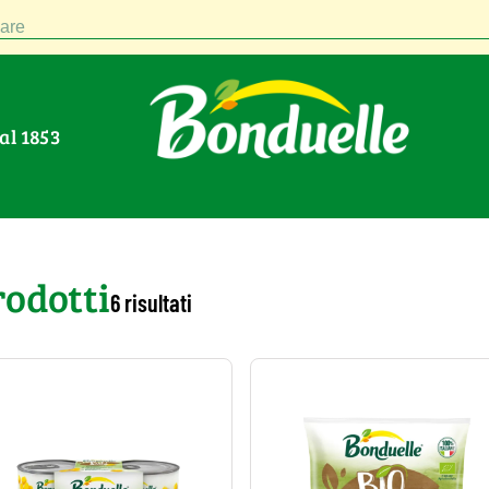
are
Dal 1853
rodotti
6 risultati