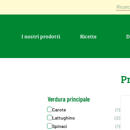
Ricerc
I nostri prodotti
Ricette
>
Prodotti
>
Bio
P
Verdura principale
Carote
(1)
Lattughino
(2)
Spinaci
(1)