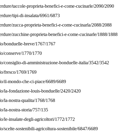
erdure/taccole-proprieta-benefici-e-come-cucinarle/2090/2090
rdure/tipi-di-insalata/6961/6873
erdure/zucca-proprieta-benefici-e-come-cucinarla/2088/2088
erdure/zucchine-proprieta-benefici-e-come-cucinarle/1888/1888
olo/bonduelle-breve/1767/1767
olo/conserve/1770/1770
lo/consiglio-di-amministrazione-bonduelle-italia/3542/3542
olo/fresco/1769/1769
olo/il-mondo-che-ci-piace/6689/6689
olo/la-fondazione-louis-bonduelle/2420/2420
lo/la-nostra-qualita/1768/1768
lo/la-nostra-storia/757/135
o/le-insalate-degli-agricoltori/1772/1772
o/scelte-sostenibili-agricoltura-sostenibile/6847/6689