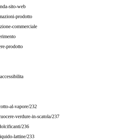
anda-sito-web
rmazioni-prodotto
razione-commerciale
erimento
ere-prodotto
ccessibilita
cotto-al-vapore/232
cuocere-verdure-in-scatola/237
olcificanti/236
iquido-lattine/233