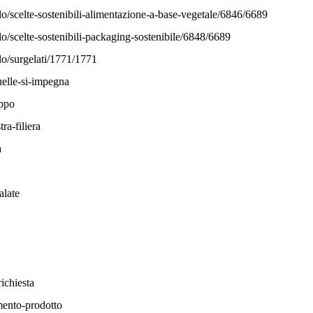
lo/scelte-sostenibili-alimentazione-a-base-vegetale/6846/6689
lo/scelte-sostenibili-packaging-sostenibile/6848/6689
lo/surgelati/1771/1771
uelle-si-impegna
uppo
ra-filiera
a
alate
richiesta
mento-prodotto