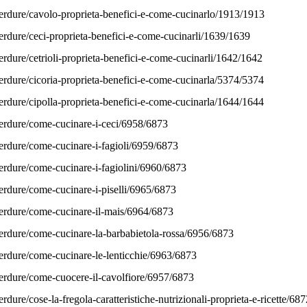
erdure/cavolo-proprieta-benefici-e-come-cucinarlo/1913/1913
erdure/ceci-proprieta-benefici-e-come-cucinarli/1639/1639
erdure/cetrioli-proprieta-benefici-e-come-cucinarli/1642/1642
erdure/cicoria-proprieta-benefici-e-come-cucinarla/5374/5374
erdure/cipolla-proprieta-benefici-e-come-cucinarla/1644/1644
verdure/come-cucinare-i-ceci/6958/6873
erdure/come-cucinare-i-fagioli/6959/6873
erdure/come-cucinare-i-fagiolini/6960/6873
erdure/come-cucinare-i-piselli/6965/6873
verdure/come-cucinare-il-mais/6964/6873
verdure/come-cucinare-la-barbabietola-rossa/6956/6873
erdure/come-cucinare-le-lenticchie/6963/6873
verdure/come-cuocere-il-cavolfiore/6957/6873
dure/cose-la-fregola-caratteristiche-nutrizionali-proprieta-e-ricette/68