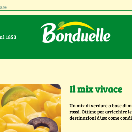
are
Dal 1853
Il mix vivace
Un mix di verdure a base di ma
rossi. Ottimo per arricchire l
destinazioni d’uso come condir