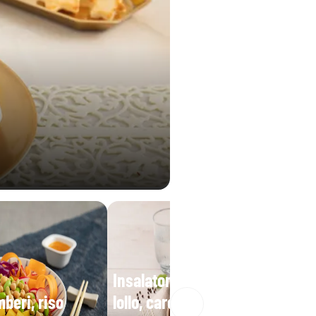
0,38 g
Insalatona base iceberg e
beri, riso
lollo, carote, mais, fagioli