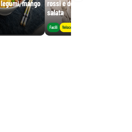
i legumi, mango
rossi e decorata con ricotta
salata
Facili
Veloce