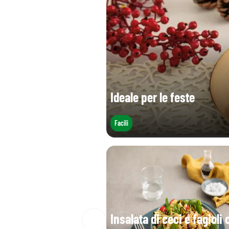
Sale (g)
Ideale per le feste
Facili
Insalata di ceci e fagioli 