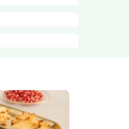
qua, sale, addensanti: E415 e E412, 
per
100g
314 kJ
76 kcal
3,5 g
0,6 g
6,8 g
4,6 g
4,4 g
2 g