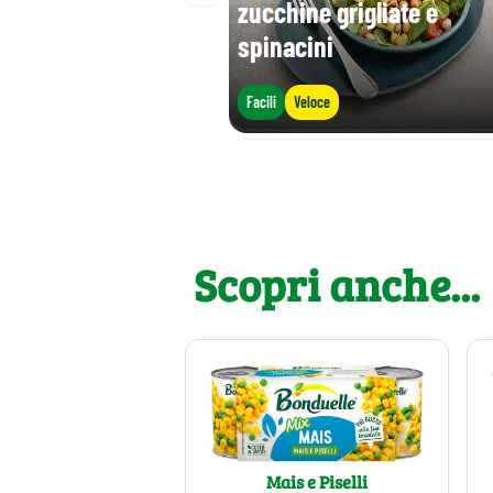
zucchine grigliate e
spinacini
Facili
Veloce
Scopri anche...
Mais e Piselli