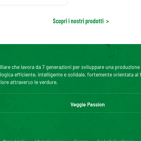
Scopri i nostri prodotti
>
are che lavora da 7 generazioni per sviluppare una produzione agr
gica efficiente, intelligente e solidale, fortemente orientata al
iore attraverso le verdure.
Veggie Passion
l'ABC delle verdure
R
#veggiepassion
A
Alimentazione e curiosità