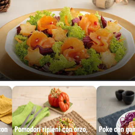
con
Pomodori ripieni con orzo,
Poke con gam