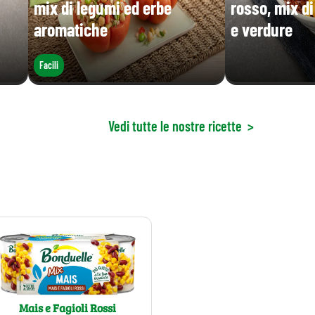
mix di legumi ed erbe
rosso, mix d
aromatiche
e verdure
Facili
Vedi tutte le nostre ricette
>
Mais e Fagioli Rossi