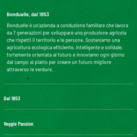
Bonduelle, dal 1853
Bonduelle è un'azienda a conduzione familiare che lavora
da 7 generazioni per sviluppare una produzione agricola
che rispetti il territorio e le persone. Sosteniamo una
agricoltura ecologica efficiente, intelligente e solidale,
fortemente orientata al futuro e innoviamo ogni giorno
dal campo al piatto per creare un futuro migliore
attraverso le verdure.
Dal 1853
Il Gruppo
Bonduelle S'impegna
Veggie Passion
La nostra filiera
Lavora con noi
l'ABC delle verdure