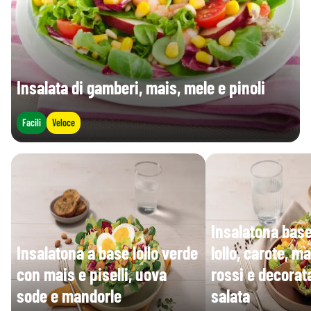
Insalata di gamberi, mais, mele e pinoli
Facili
Veloce
Insalatona base
Insalatona a base lollo verde
lollo, carote, ma
con mais e piselli, uova
rossi e decorat
sode e mandorle
salata