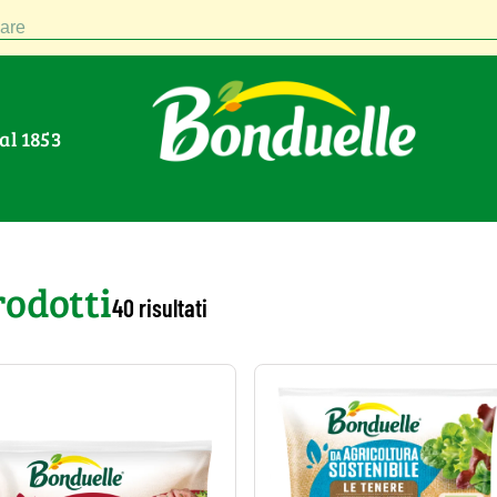
are
Dal 1853
rodotti
40 risultati