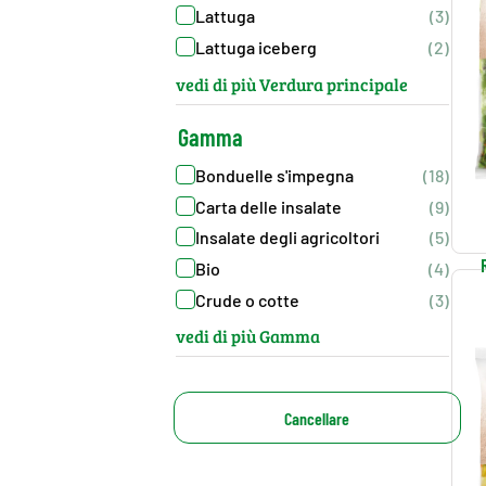
Lattuga
(3)
Lattuga iceberg
(2)
vedi di più Verdura principale
Gamma
Bonduelle s'impegna
(18)
Carta delle insalate
(9)
Insalate degli agricoltori
(5)
Bio
(4)
Crude o cotte
(3)
vedi di più Gamma
Cancellare