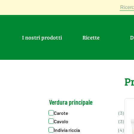
Ricerc
I nostri prodotti
Ricette
>
Prodotti
>
Insalate
P
Verdura principale
Carote
(3)
Cavolo
(3)
Indivia riccia
(4)