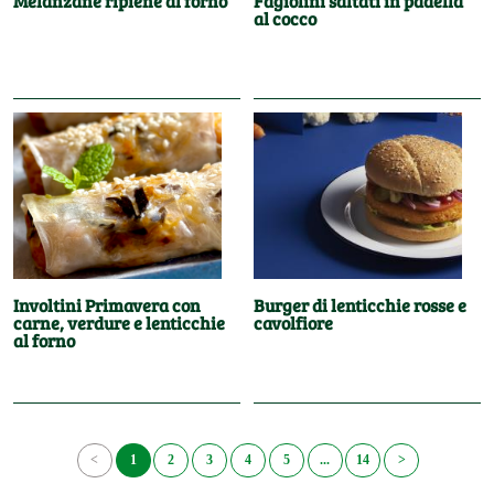
Melanzane ripiene al forno
Fagiolini saltati in padella
al cocco
Involtini Primavera con
Burger di lenticchie rosse e
carne, verdure e lenticchie
cavolfiore
al forno
<
1
2
3
4
5
...
14
>