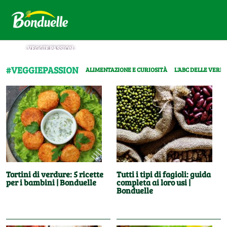
VEGGIE PASSION
#VEGGIEPASSION
ALIMENTAZIONE E CURIOSITÀ
L'ABC DELLE VERD
Tortini di verdure: 5 ricette
Tutti i tipi di fagioli: guida
per i bambini | Bonduelle
completa ai loro usi |
Bonduelle