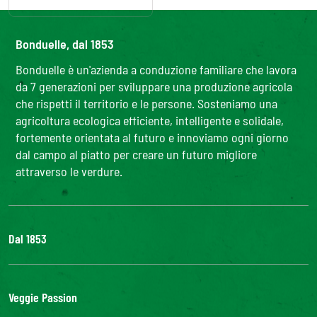
Bonduelle, dal 1853
Bonduelle è un'azienda a conduzione familiare che lavora
da 7 generazioni per sviluppare una produzione agricola
che rispetti il territorio e le persone. Sosteniamo una
agricoltura ecologica efficiente, intelligente e solidale,
fortemente orientata al futuro e innoviamo ogni giorno
dal campo al piatto per creare un futuro migliore
attraverso le verdure.
Dal 1853
Il Gruppo
Bonduelle S'impegna
Veggie Passion
La nostra filiera