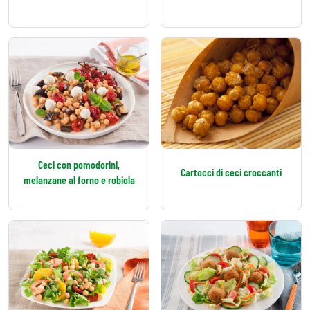
Ceci con pomodorini,
Cartocci di ceci croccanti
melanzane al forno e robiola