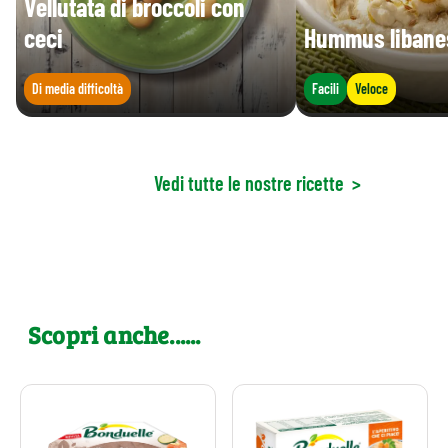
Vellutata di broccoli con
ceci
Hummus libane
Di media difficoltà
Facili
Veloce
Vedi tutte le nostre ricette
>
Scopri anche......