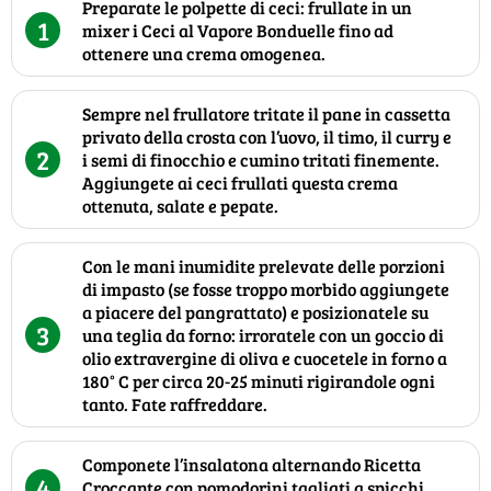
Preparate le polpette di ceci: frullate in un
1
mixer i Ceci al Vapore Bonduelle fino ad
ottenere una crema omogenea.
Sempre nel frullatore tritate il pane in cassetta
privato della crosta con l’uovo, il timo, il curry e
2
i semi di finocchio e cumino tritati finemente.
Aggiungete ai ceci frullati questa crema
ottenuta, salate e pepate.
Con le mani inumidite prelevate delle porzioni
di impasto (se fosse troppo morbido aggiungete
a piacere del pangrattato) e posizionatele su
3
una teglia da forno: irroratele con un goccio di
olio extravergine di oliva e cuocetele in forno a
180° C per circa 20-25 minuti rigirandole ogni
tanto. Fate raffreddare.
Componete l’insalatona alternando Ricetta
4
Croccante con pomodorini tagliati a spicchi,