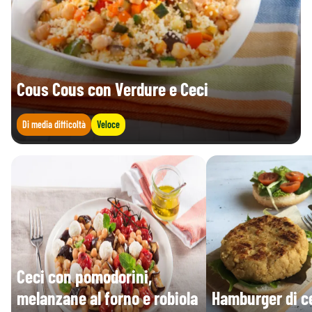
Cous Cous con Verdure e Ceci
Di media difficoltà
Veloce
Ceci con pomodorini,
melanzane al forno e robiola
Hamburger di ce