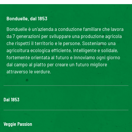
Bonduelle, dal 1853
Bonduelle è un'azienda a conduzione familiare che lavora
da 7 generazioni per sviluppare una produzione agricola
che rispetti il territorio e le persone. Sosteniamo una
agricoltura ecologica efficiente, intelligente e solidale,
fortemente orientata al futuro e innoviamo ogni giorno
dal campo al piatto per creare un futuro migliore
attraverso le verdure.
Dal 1853
Il Gruppo
Bonduelle S'impegna
Veggie Passion
La nostra filiera