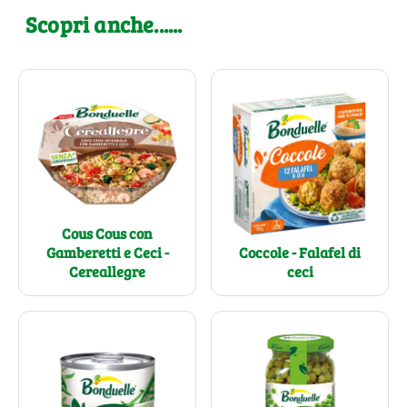
Scopri anche......
Cous Cous con
Gamberetti e Ceci -
Coccole - Falafel di
Cereallegre
ceci