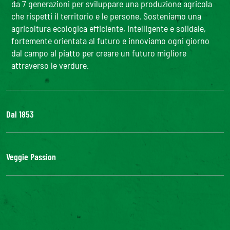
da 7 generazioni per sviluppare una produzione agricola
che rispetti il territorio e le persone. Sosteniamo una
agricoltura ecologica efficiente, intelligente e solidale,
fortemente orientata al futuro e innoviamo ogni giorno
dal campo al piatto per creare un futuro migliore
attraverso le verdure.
Dal 1853
Il Gruppo
Bonduelle S'impegna
Veggie Passion
La nostra filiera
Lavora con noi
l'ABC delle verdure
#veggiepassion
Alimentazione e curiosità
InOrto