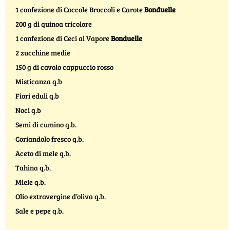
1 confezione di Coccole Broccoli e Carote
Bonduelle
200 g di quinoa tricolore
1 confezione di Ceci al Vapore
Bonduelle
2 zucchine medie
150 g di cavolo cappuccio rosso
Misticanza q.b
Fiori eduli q.b
Noci q.b
Semi di cumino q.b.
Coriandolo fresco q.b.
Aceto di mele q.b.
Tahina q.b.
Miele q.b.
Olio extravergine d’oliva q.b.
Sale e pepe q.b.