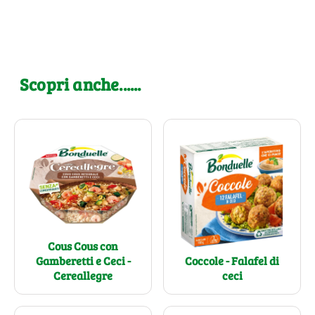
Scopri anche......
Cous Cous con
Gamberetti e Ceci -
Coccole - Falafel di
Cereallegre
ceci