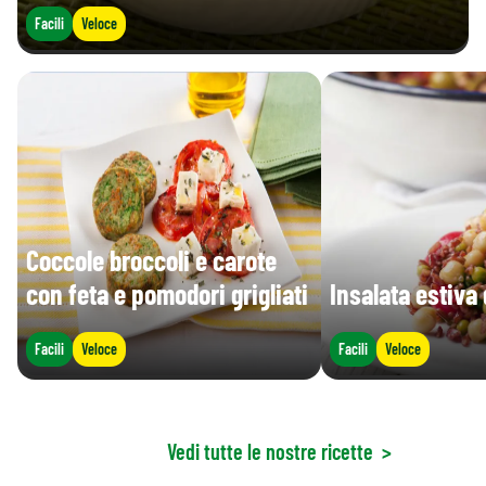
Facili
Veloce
Coccole broccoli e carote
con feta e pomodori grigliati
Insalata estiva 
Facili
Veloce
Facili
Veloce
Vedi tutte le nostre ricette
>