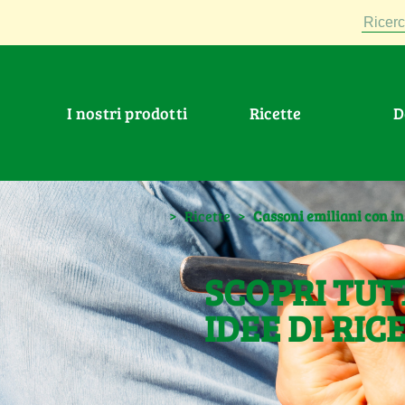
Ricerc
I nostri prodotti
Ricette
>
Ricette
>
Cassoni emiliani con in
SCOPRI TUT
IDEE DI RIC