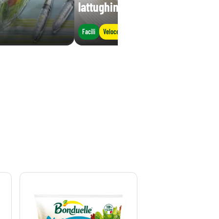
lattughino
Facili
Veloce