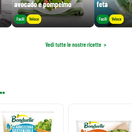
avocado e pompelmo
feta
Facili
Veloce
Facili
Veloce
Vedi tutte le nostre ricette
>
..