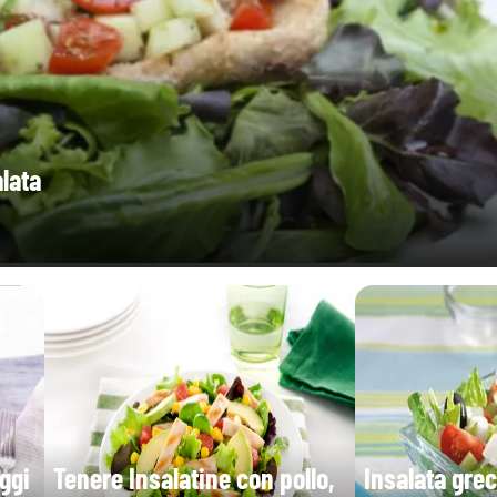
alata
ggi
Tenere Insalatine con pollo,
Insalata grec