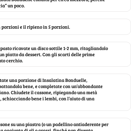
cia” un poco.
 porzioni e il ripieno in 5 porzioni.
pasto ricavate un disco sottile 1-2 mm, ritagliandolo
n piatto da dessert. Con gli scarti delle prime
nto cerchio.
tate una porzione di Insalatina Bonduelle,
pattandola bene, e completate con un’abbondante
iano. Chiudete il cassone, ripiegando una metà
, schiacciando bene i lembi, con l’aiuto di una
ssone su una piastra (o un padellino antiaderente per
a aggiunta di oli o grassi, finché non diventa