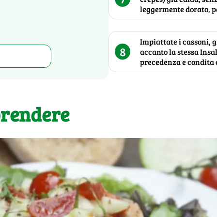
leggermente dorato, poi
Impiattate i cassoni, g
8
accanto la stessa Insa
precedenza e condita co
prendere