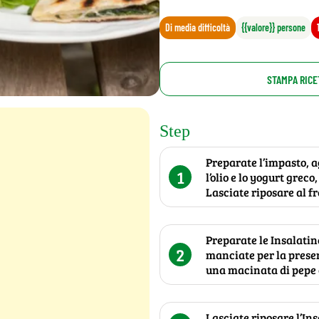
Di media difficoltà
{{valore}} persone
STAMPA RICE
Step
Preparate l’impasto, a
1
l’olio e lo yogurt gre
Lasciate riposare al fr
Preparate le Insalatin
2
manciate per la presen
una macinata di pepe e
Lasciate riposare l’In