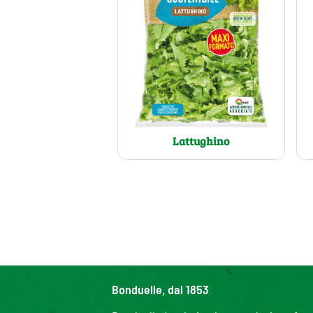
Lattughino
Bonduelle, dal 1853