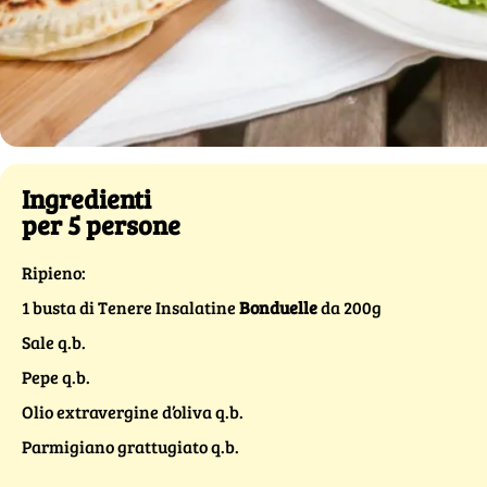
Ingredienti
per 5 persone
Ripieno:
1 busta di Tenere Insalatine
Bonduelle
da 200g
Sale q.b.
Pepe q.b.
Olio extravergine d’oliva q.b.
Parmigiano grattugiato q.b.