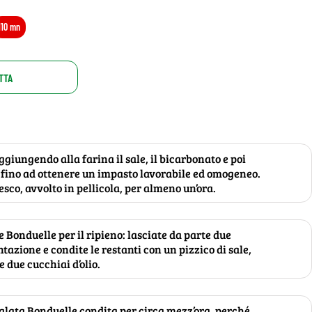
110 mn
TTA
ggiungendo alla farina il sale, il bicarbonato e poi
co, fino ad ottenere un impasto lavorabile ed omogeneo.
esco, avvolto in pellicola, per almeno un’ora.
e Bonduelle per il ripieno: lasciate da parte due
tazione e condite le restanti con un pizzico di sale,
 due cucchiai d’olio.
salata Bonduelle condita per circa mezz’ora, perché