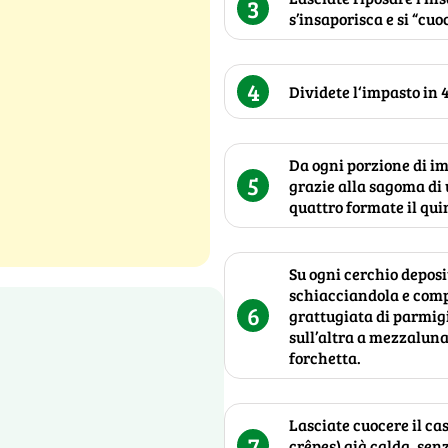
3
s’insaporisca e si “cuo
4
Dividete l‘impasto in 4
Da ogni porzione di im
5
grazie alla sagoma di u
quattro formate il qui
Su ogni cerchio deposi
schiacciandola e com
6
grattugiata di parmig
sull’altra a mezzaluna
forchetta.
Lasciate cuocere il ca
7
crêpes) già calda, senz