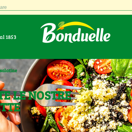
are
Dal 1853
salatine
TE LE NOSTRE
ETTE