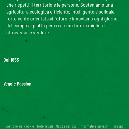
che rispetti il territorio e le persone. Sosteniamo una
agricoltura ecologica efficiente, intelligente e solidale,
fortemente orientata al futuro e innoviamo ogni giorno
dal campo al piatto per creare un futuro migliore
attraverso le verdure.
Dal 1853
Il Gruppo
Bonduelle S'impegna
Veggie Passion
La nostra filiera
Lavora con noi
l'ABC delle verdure
#veggiepassion
Alimentazione e curiosità
InOrto
Riciblog
Gestione dei cookie
Note legali
Mappa del sito
Informativa privacy
Il gruppo