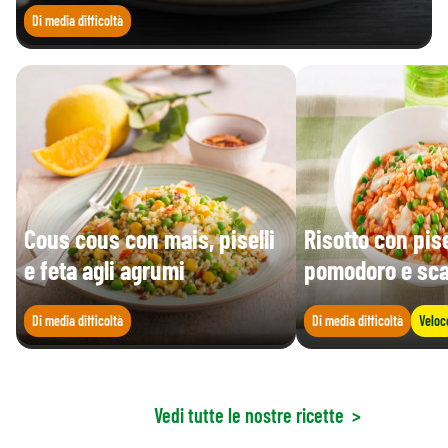
Di media difficoltà
Cous cous con mais, piselli
Risotto con pise
e feta agli agrumi
pomodoro e sc
Di media difficoltà
Di media difficoltà
Veloc
Vedi tutte le nostre ricette
>