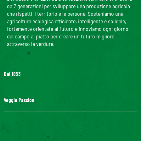
da 7 generazioni per sviluppare una produzione agricola
che rispetti il territorio e le persone. Sosteniamo una
agricoltura ecologica efficiente, intelligente e solidale,
fortemente orientata al futuro e innoviamo ogni giorno
dal campo al piatto per creare un futuro migliore
attraverso le verdure.
Dal 1853
Il Gruppo
Bonduelle S'impegna
Veggie Passion
La nostra filiera
Lavora con noi
l'ABC delle verdure
#veggiepassion
Alimentazione e curiosità
InOrto