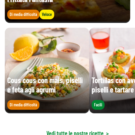
Di media difficoltà
Veloce
Cous cous con mais, piselli
Tortillas con a
e feta agli agrumi
piselli e tartar
Di media difficoltà
Facili
Vedi tutte le nostre ricette
>