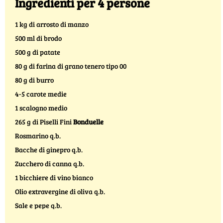
Ingredienti per 4 persone
1 kg di arrosto di manzo
500 ml di brodo
500 g di patate
80 g di farina di grano tenero tipo 00
80 g di burro
4-5 carote medie
1 scalogno medio
265 g di Piselli Fini
Bonduelle
Rosmarino q.b.
Bacche di ginepro q.b.
Zucchero di canna q.b.
1 bicchiere di vino bianco
Olio extravergine di oliva q.b.
Sale e pepe q.b.