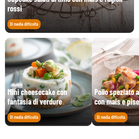
rossi
Di media difficoltà
Mini cheesecake con
Pollo speziato a
fantasia di verdure
con mais e pisel
Di media difficoltà
Di media difficoltà