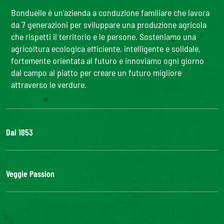
Bonduelle è un'azienda a conduzione familiare che lavora
da 7 generazioni per sviluppare una produzione agricola
che rispetti il territorio e le persone. Sosteniamo una
agricoltura ecologica efficiente, intelligente e solidale,
fortemente orientata al futuro e innoviamo ogni giorno
dal campo al piatto per creare un futuro migliore
attraverso le verdure.
Dal 1853
Il Gruppo
Bonduelle S'impegna
Veggie Passion
La nostra filiera
Lavora con noi
l'ABC delle verdure
#veggiepassion
Alimentazione e curiosità