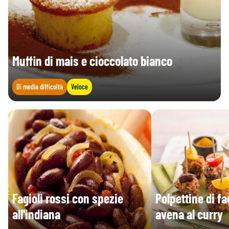
Muffin di mais e cioccolato bianco
Di media difficoltà
Veloce
Fagioli rossi con spezie
Polpettine di fa
all'indiana
avena al curry