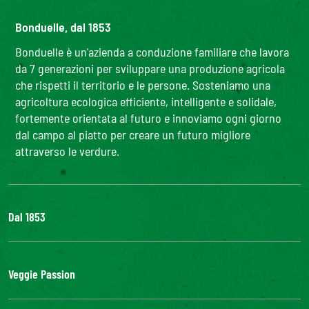
Bonduelle, dal 1853
Bonduelle è un'azienda a conduzione familiare che lavora
da 7 generazioni per sviluppare una produzione agricola
che rispetti il territorio e le persone. Sosteniamo una
agricoltura ecologica efficiente, intelligente e solidale,
fortemente orientata al futuro e innoviamo ogni giorno
dal campo al piatto per creare un futuro migliore
attraverso le verdure.
Dal 1853
Il Gruppo
Bonduelle S'impegna
Veggie Passion
La nostra filiera
Lavora con noi
l'ABC delle verdure