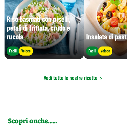
Riso basmati con piselli,
petali di frittata, crudo e
rucola
Insalata di pas
Facili
Veloce
Facili
Veloce
Vedi tutte le nostre ricette
>
Scopri anche......