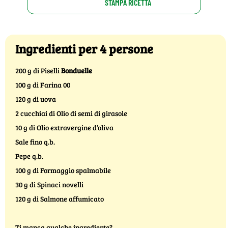
STAMPA RICETTA
Ingredienti per 4 persone
200 g di Piselli
Bonduelle
100 g di Farina 00
120 g di uova
2 cucchiai di Olio di semi di girasole
10 g di Olio extravergine d’oliva
Sale fino q.b.
Pepe q.b.
100 g di Formaggio spalmabile
30 g di Spinaci novelli
120 g di Salmone affumicato
Ti manca qualche ingrediente?