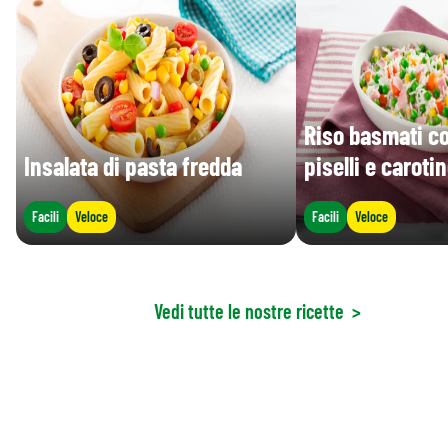
Riso basmati c
Insalata di pasta fredda
piselli e caroti
Facili
Veloce
Facili
Veloce
Vedi tutte le nostre ricette
>