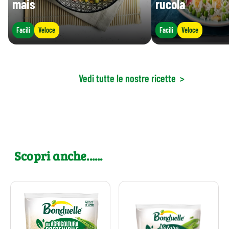
mais
rucola
Facili
Veloce
Facili
Veloce
Vedi tutte le nostre ricette
>
Scopri anche......