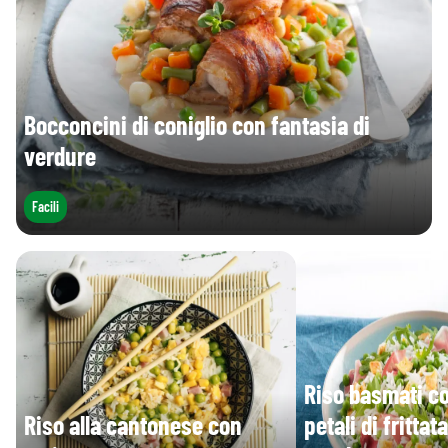
Bocconcini di coniglio con fantasia di
verdure
Facili
Riso basmati con
Riso alla cantonese con
petali di frittat