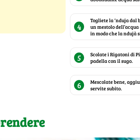
Togliete la ‘nduja dal 
4
un mestolo dell’acqua 
in modo che la ndujà si
Scolate i Rigatoni di P
5
padella con il sugo.
Mescolate bene, aggiu
6
servite subito.
prendere