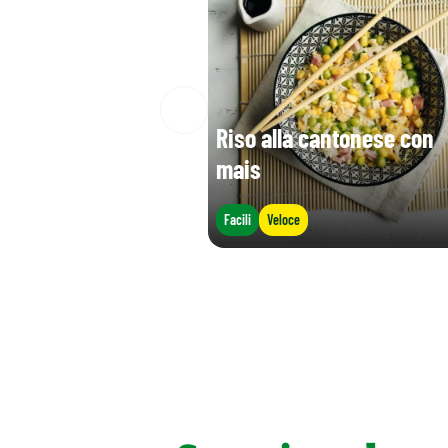
Riso alla cantonese con
mais
Facili
Veloce