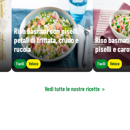
Riso basmati con piselli,
petali di frittata, crudo e
Riso basmati
rucola
piselli e caro
Facili
Veloce
Facili
Veloce
Vedi tutte le nostre ricette
>