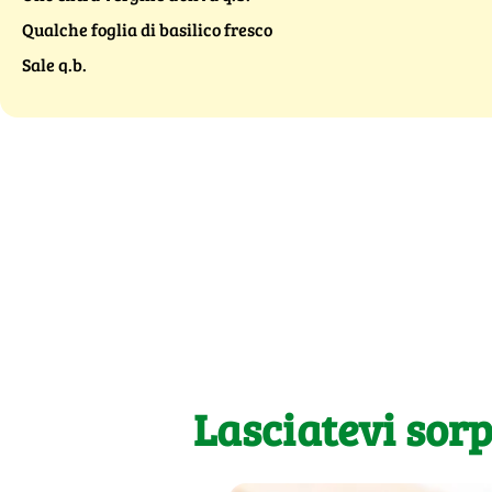
Qualche foglia di basilico fresco
Sale q.b.
Lasciatevi sor