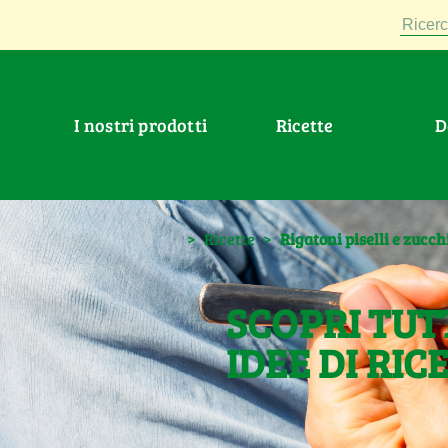
Ricerc
I nostri prodotti
Ricette
>
Ricette
>
Rigatoni piselli e zucch
SCOPRI TUT
IDEE DI RIC