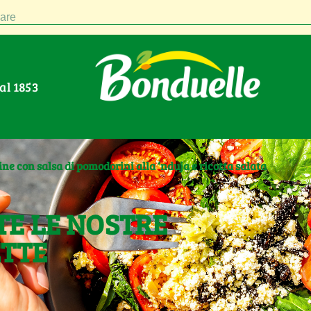
are
Dal 1853
ine con salsa di pomodorini alla ‘nduja e ricotta salata
TE LE NOSTRE
ETTE