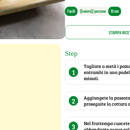
Facili
{{valore}} persone
10 mn
STAMPA RICE
Step
Tagliate a metà i pomod
1
entrambi in una padella
minuti.
Aggiungete la passata 
2
proseguite la cottura a
Nel frattempo cuocete 
3
abbondante acqua sal