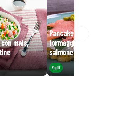
Pancake di piselli con
 con mais,
formaggio, erbette e
tine
salmone
Facili