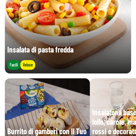
Insalata di pasta fredda
Facili
Veloce
Insalatona base
lollo, carote, ma
Burrito di gamberi con Il Tuo
rossi e decorat