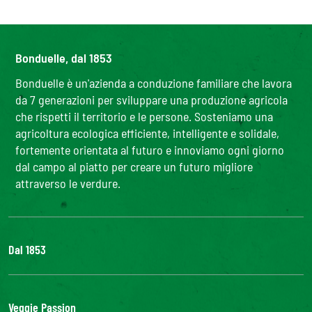
Bonduelle, dal 1853
Bonduelle è un'azienda a conduzione familiare che lavora
da 7 generazioni per sviluppare una produzione agricola
che rispetti il territorio e le persone. Sosteniamo una
agricoltura ecologica efficiente, intelligente e solidale,
fortemente orientata al futuro e innoviamo ogni giorno
dal campo al piatto per creare un futuro migliore
attraverso le verdure.
Dal 1853
Il Gruppo
Bonduelle S'impegna
Veggie Passion
La nostra filiera