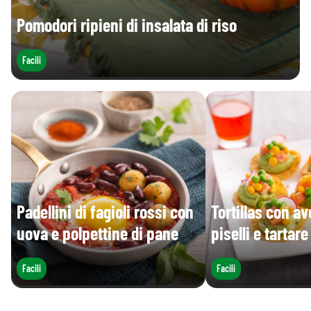
Pomodori ripieni di insalata di riso
Facili
Padellini di fagioli rossi con
Tortillas con a
uova e polpettine di pane
piselli e tartar
Facili
Facili