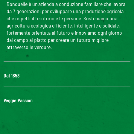
Bonduelle è un'azienda a conduzione familiare che lavora
da 7 generazioni per sviluppare una produzione agricola
che rispetti il territorio e le persone. Sosteniamo una
agricoltura ecologica efficiente, intelligente e solidale,
fortemente orientata al futuro e innoviamo ogni giorno
dal campo al piatto per creare un futuro migliore
attraverso le verdure.
Dal 1853
Il Gruppo
Bonduelle S'impegna
Veggie Passion
La nostra filiera
Lavora con noi
l'ABC delle verdure
#veggiepassion
Alimentazione e curiosità