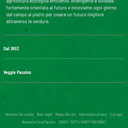
agricoltura ecologica efficiente, intelligente e solidale,
fortemente orientata al futuro e innoviamo ogni giorno
dal campo al piatto per creare un futuro migliore
attraverso le verdure.
Dal 1853
Il Gruppo
Bonduelle S'impegna
Veggie Passion
La nostra filiera
Lavora con noi
l'ABC delle verdure
#veggiepassion
Alimentazione e curiosità
InOrto
Riciblog
Gestione dei cookie
Note legali
Mappa del sito
Informativa privacy
Il gruppo
Accessibilità digitale: non conforme
Bonduelle Food Service
2020© TUTTI I DIRITTI RISERVATI