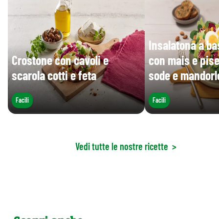
Insalatona a bas
Crostone con cavoli e
con mais e pisel
scarola cotti e feta
sode e mandorl
Facili
Facili
Vedi tutte le nostre ricette
>