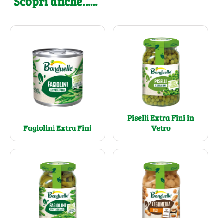
Scopri anche......
Piselli Extra Fini in
Fagiolini Extra Fini
Vetro