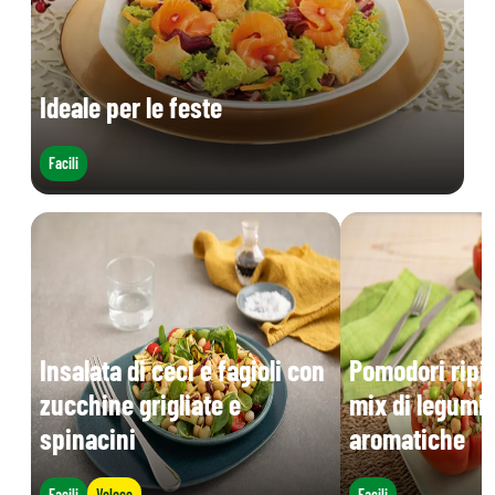
Ideale per le feste
Facili
Insalata di ceci e fagioli con
Pomodori ripie
zucchine grigliate e
mix di legumi 
spinacini
aromatiche
Facili
Veloce
Facili