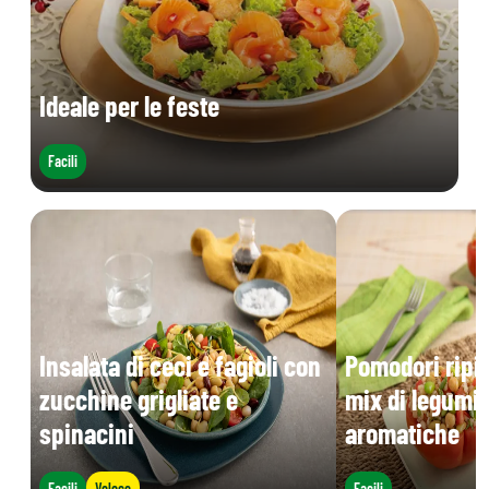
Ideale per le feste
Facili
Insalata di ceci e fagioli con
Pomodori ripie
zucchine grigliate e
mix di legumi 
spinacini
aromatiche
Facili
Veloce
Facili