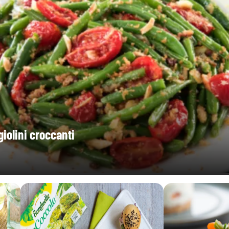
0,02 g
52,4 Vitamina B9
giolini croccanti