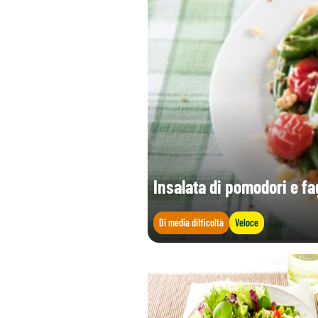
Sale (g)
Acido folico (Vitamina B9) (µg)
Insalata di pomodori e fa
Di media difficoltà
Veloce