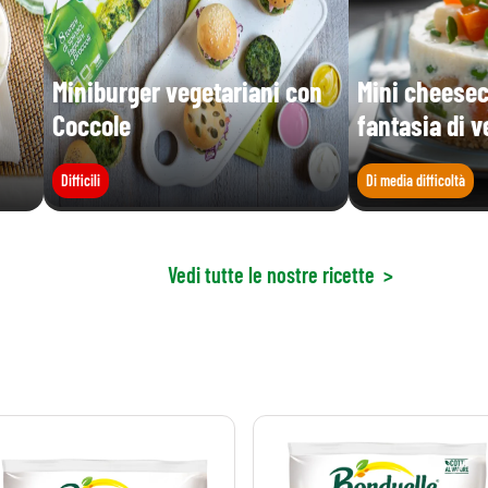
Miniburger vegetariani con
Mini cheese
Coccole
fantasia di v
Difficili
Di media difficoltà
Vedi tutte le nostre ricette
>