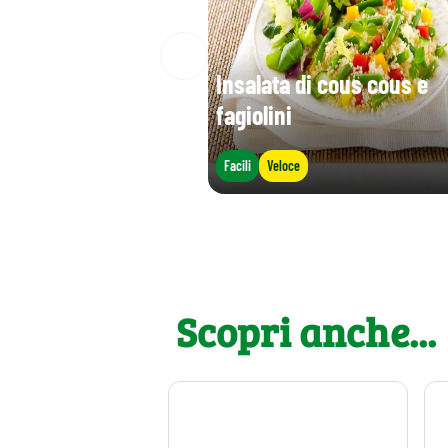
Insalata di cous cous e
fagiolini
Facili
Veloce
Scopri anche...