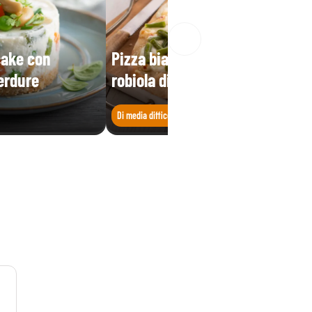
cake con
Pizza bianca con fagiolini e
erdure
robiola di capra
Di media difficoltà