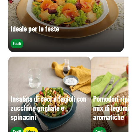
Ideale per le feste
Facili
Insalata di ceci e fagioli con
Pomodori ripie
zucchine grigliate e
mix di legumi 
spinacini
aromatiche
Facili
Veloce
Facili