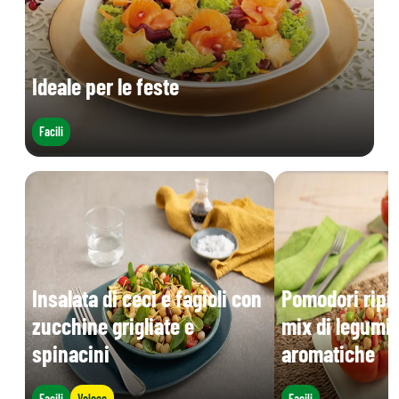
Ideale per le feste
Facili
Insalata di ceci e fagioli con
Pomodori ripie
zucchine grigliate e
mix di legumi 
spinacini
aromatiche
Facili
Veloce
Facili