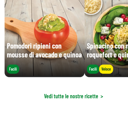
Pomodori ripieni con
Spinacino con n
mousse di avocado e quinoa
roquefort e qu
Facili
Facili
Veloce
Vedi tutte le nostre ricette
>