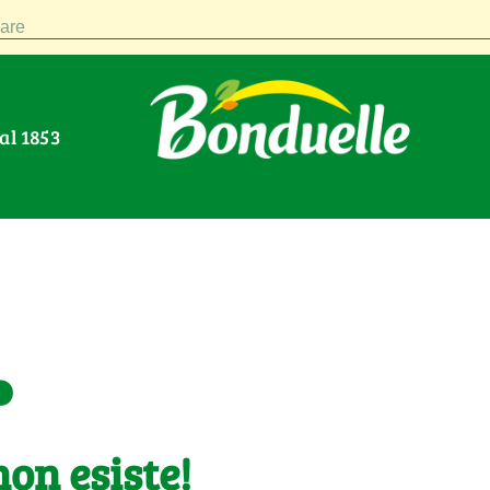
are
Dal 1853
.
on esiste!