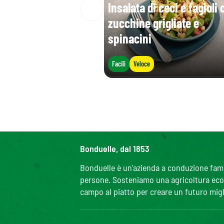
Insalata di ceci e fagioli 
zucchine grigliate e
spinacini
Facili
Veloce
Bonduelle, dal 1853
Bonduelle è un'azienda a conduzione famili
persone. Sosteniamo una agricoltura ecolo
campo al piatto per creare un futuro migl