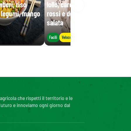
beri, riso
lollo, carote, mais, fagioli
i legumi, mango
rossi e decorata con ricotta
salata
Facili
Veloce
icola che rispetti il territorio e le
 futuro e innoviamo ogni giorno dal