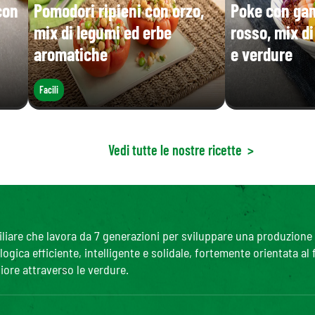
con
Pomodori ripieni con orzo,
Poke con gam
mix di legumi ed erbe
rosso, mix d
aromatiche
e verdure
Facili
Vedi tutte le nostre ricette
>
are che lavora da 7 generazioni per sviluppare una produzione agr
gica efficiente, intelligente e solidale, fortemente orientata al
iore attraverso le verdure.