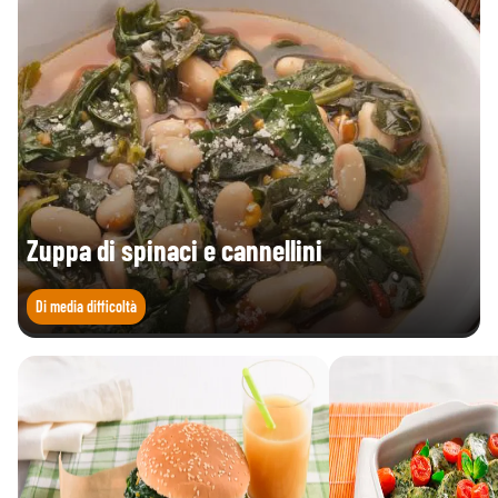
Fibre (g)
2,3 g
3,5 g
Proteine (g)
2,5 g
3,8 g
Sale (g)
0,08 g
0,12 g
109
Acido folico
163,5 Vitamina
Vitamina
(Vitamina B9) (µg)
B9
B9
Zuppa di spinaci e cannellini
Di media difficoltà