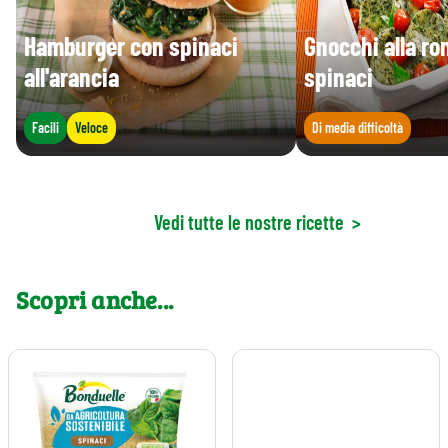
Hamburger con spinaci
Gnocchi alla r
all'arancia
spinaci
Facili
Veloce
Di media difficoltà
Vedi tutte le nostre ricette
>
Scopri anche...