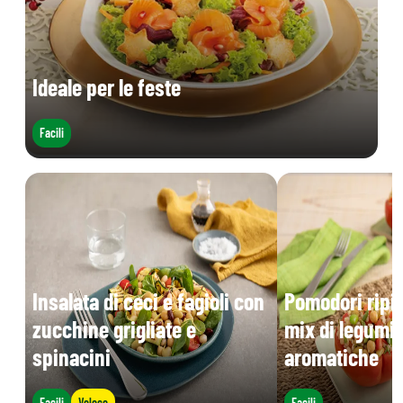
Ideale per le feste
Facili
Insalata di ceci e fagioli con
Pomodori ripie
zucchine grigliate e
mix di legumi 
spinacini
aromatiche
Facili
Veloce
Facili