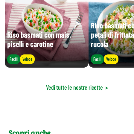
Riso basmati con
Riso basmati con mais,
petali di frittat
piselli e carotine
rucola
Facili
Veloce
Facili
Veloce
Vedi tutte le nostre ricette
>
Scopri anche......