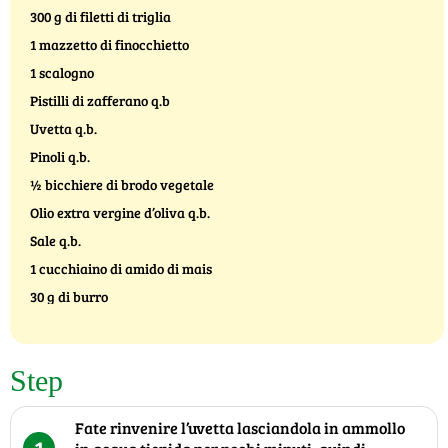
300 g di filetti di triglia
1 mazzetto di finocchietto
1 scalogno
Pistilli di zafferano q.b
Uvetta q.b.
Pinoli q.b.
½ bicchiere di brodo vegetale
Olio extra vergine d’oliva q.b.
Sale q.b.
1 cucchiaino di amido di mais
30 g di burro
Step
Fate rinvenire l’uvetta lasciandola in ammollo