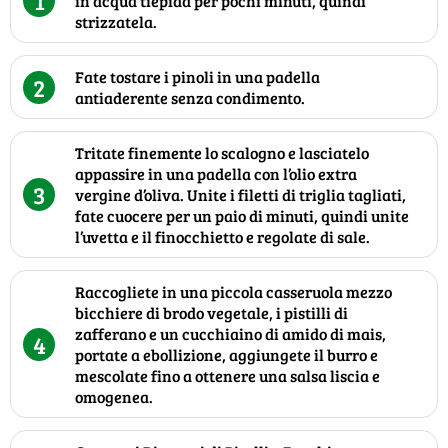
1
in acqua tiepida per pochi minuti, quindi
strizzatela.
Fate tostare i pinoli in una padella
2
antiaderente senza condimento.
Tritate finemente lo scalogno e lasciatelo
appassire in una padella con l’olio extra
3
vergine d’oliva. Unite i filetti di triglia tagliati,
fate cuocere per un paio di minuti, quindi unite
l’uvetta e il finocchietto e regolate di sale.
Raccogliete in una piccola casseruola mezzo
bicchiere di brodo vegetale, i pistilli di
zafferano e un cucchiaino di amido di mais,
4
portate a ebollizione, aggiungete il burro e
mescolate fino a ottenere una salsa liscia e
omogenea.