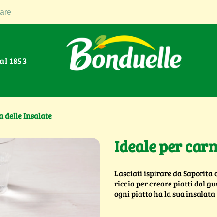
are
Dal 1853
a delle Insalate
Ideale per car
Lasciati ispirare da Saporita c
riccia per creare piatti dal gu
ogni piatto ha la sua insalata 