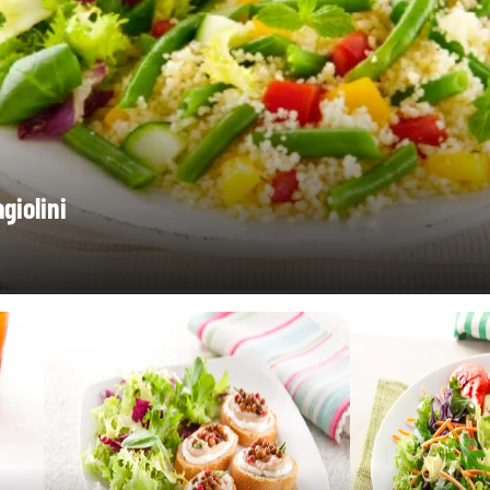
0,07 g
giolini