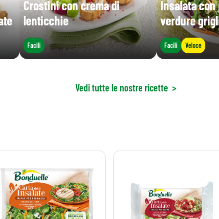
Crostini con crema di
Insalata con 
ate
lenticchie
verdure grigl
Facili
Facili
Veloce
Vedi tutte le nostre ricette
>