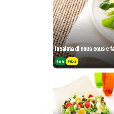
Sale (g)
Insalata di cous cous e fa
Facili
Veloce