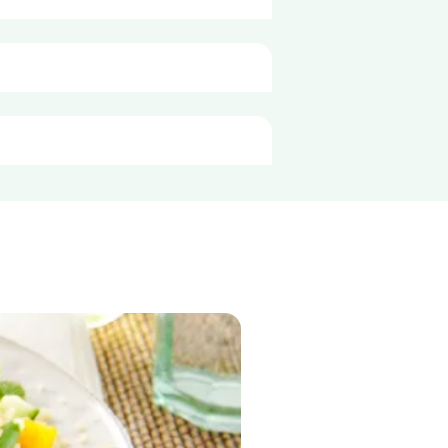
e per porzione di
80g
90 kJ
21 kcal
<0,5 g
<0,1 g
3,1 g
3,1 g
1,4 g
1,1 g