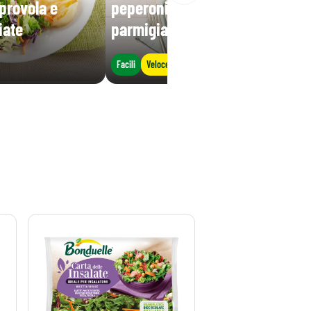
provola e
peperoni, noci e scaglie di
iate
parmigiano
Facili
Veloce