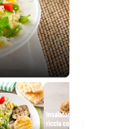
0,06 g
Insalatona base indivia
riccia con mais olive e