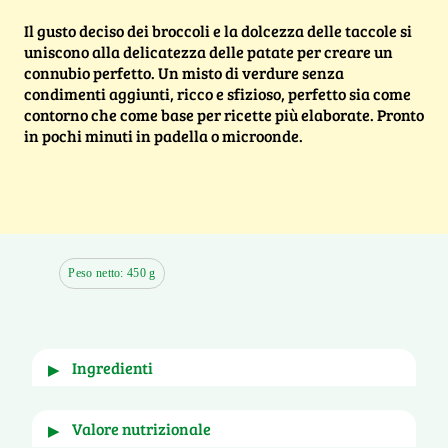
Il gusto deciso dei broccoli e la dolcezza delle taccole si
uniscono alla delicatezza delle patate per creare un
connubio perfetto. Un misto di verdure senza
condimenti aggiunti, ricco e sfizioso, perfetto sia come
contorno che come base per ricette più elaborate. Pronto
in pochi minuti in padella o microonde.
Peso netto: 450 g
ingredienti
▶
Cavoli broccolo, fagioli verdi piatti "taccole". 
valore nutrizionale
▶
patate, in proporzione variabile. Può contenere 