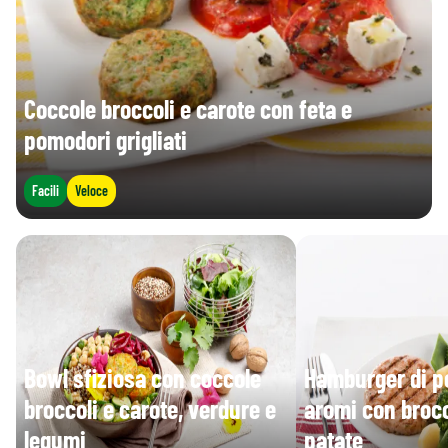
Coccole broccoli e carote con feta e
pomodori grigliati
Facili
Veloce
Bowl sfiziosa con coccole
Hamburger di po
broccoli e carote, verdure e
aromi con brocc
legumi
patate