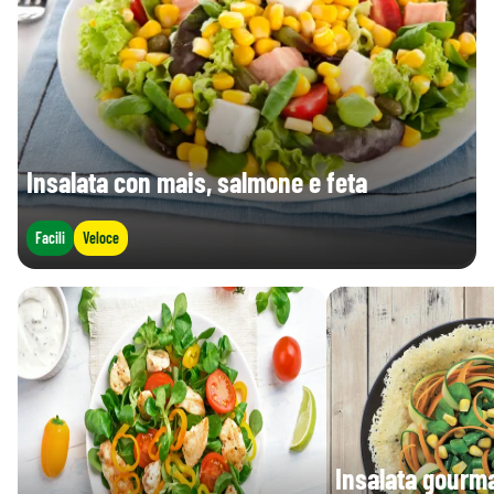
Sale (g)
0,03 g
0 g
Insalata con mais, salmone e feta
Facili
Veloce
Insalata gourm