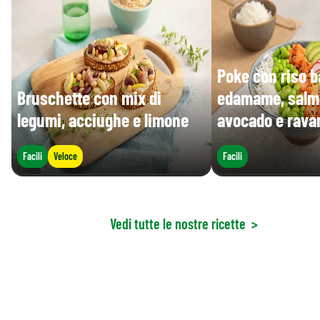
Poke con riso b
Bruschette con mix di
edamame, salmon
legumi, acciughe e limone
avocado e ravan
Facili
Veloce
Facili
Vedi tutte le nostre ricette
>