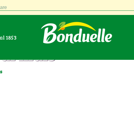
are
Dal 1853
di mais
s