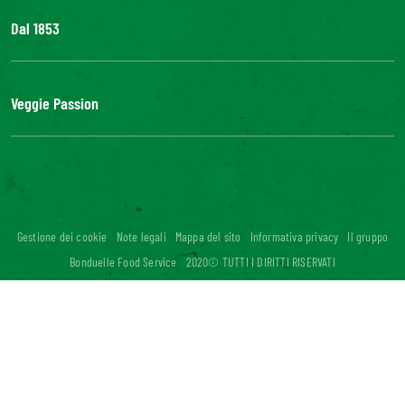
Dal 1853
Il Gruppo
Bonduelle S'impegna
Veggie Passion
La nostra filiera
Lavora con noi
l'ABC delle verdure
#veggiepassion
Alimentazione e curiosità
InOrto
Riciblog
Gestione dei cookie
Note legali
Mappa del sito
Informativa privacy
Il gruppo
Accessibilità digitale: non conforme
Bonduelle Food Service
2020© TUTTI I DIRITTI RISERVATI