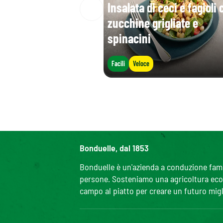
Insalata di ceci e fagioli 
zucchine grigliate e
spinacini
Facili
Veloce
Bonduelle, dal 1853
Bonduelle è un'azienda a conduzione famili
persone. Sosteniamo una agricoltura ecolo
campo al piatto per creare un futuro migl