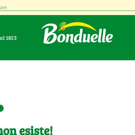
are
Dal 1853
.
on esiste!