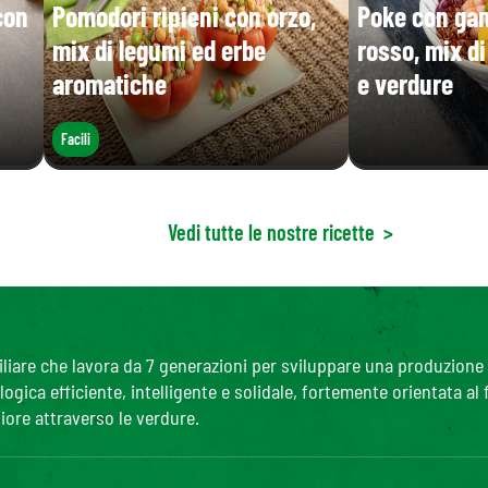
con
Pomodori ripieni con orzo,
Poke con gam
mix di legumi ed erbe
rosso, mix d
aromatiche
e verdure
Facili
Vedi tutte le nostre ricette
>
are che lavora da 7 generazioni per sviluppare una produzione agr
gica efficiente, intelligente e solidale, fortemente orientata al
iore attraverso le verdure.