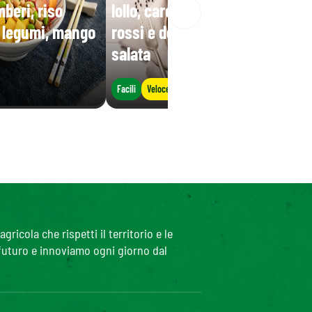
beri, riso
lollo, carote, mais, fagioli
i legumi, mango
rossi e decorata con ricotta
salata
Facili
Veloce
icola che rispetti il territorio e le
 futuro e innoviamo ogni giorno dal