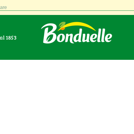
are
Dal 1853