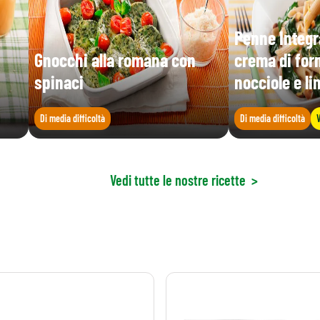
Penne Integra
Gnocchi alla romana con
crema di for
spinaci
nocciole e l
Di media difficoltà
Di media difficoltà
V
Vedi tutte le nostre ricette
>