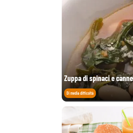
Sale (g)
Acido folico (Vitamina B9) (µg)
Zuppa di spinaci e cannel
Di media difficoltà