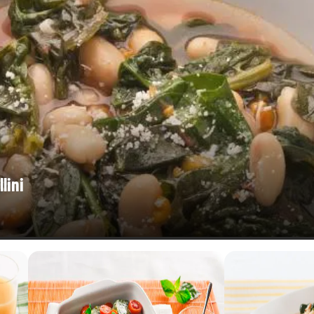
0,03 g
69,4 Vitamina B9
lini