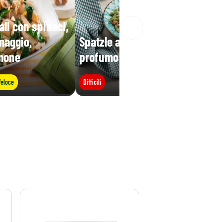
li con spinaci,
maggio,
Spatzle agli spinaci al
imone
profumo di sottobosco
eloce
Difficili