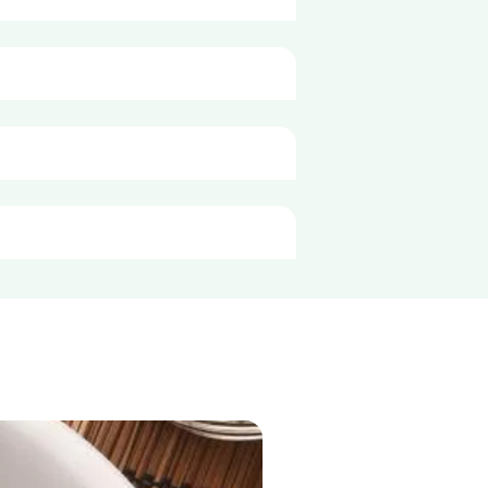
e per porzione di
110g
89 kJ
21 kcal
0,2 g
ata. 
0,1 g
1,8 g
0,6 g
2,1 g
2,0 g