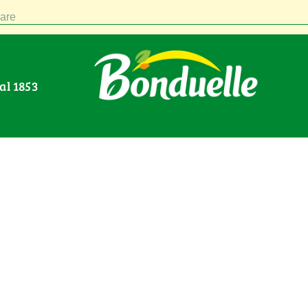
are
Dal 1853