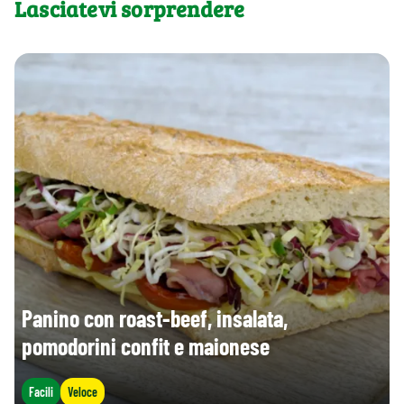
Lasciatevi sorprendere
Panino con roast-beef, insalata,
pomodorini confit e maionese
Facili
Veloce