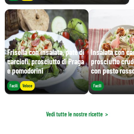
Frisella con insalata, patè di
Insalata con car
carciofi, prosciutto di Praga
prosciutto crudo
e pomodorini
con pesto ross
Facili
Veloce
Facili
Vedi tutte le nostre ricette
>