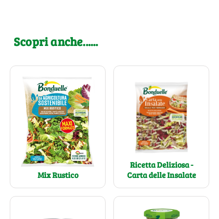
Scopri anche......
Ricetta Deliziosa -
Carta delle Insalate
Mix Rustico