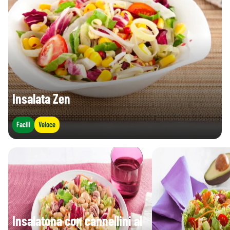
Insalata Zen
Facili
Veloce
Insalatona con cannellini al