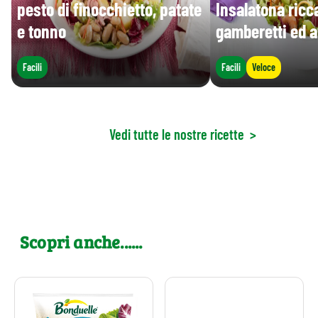
pesto di finocchietto, patate
Insalatona ricc
e tonno
gamberetti ed 
Facili
Facili
Veloce
Vedi tutte le nostre ricette
>
Scopri anche......